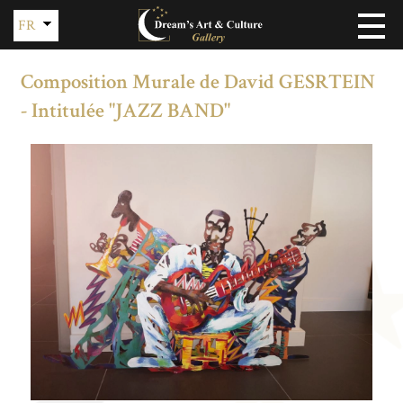
FR
EN
Composition Murale de David GESRTEIN
- Intitulée "JAZZ BAND"