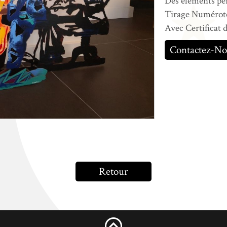
Des élements per
Tirage Numéroté 
Avec Certificat 
Contactez-No
Retour