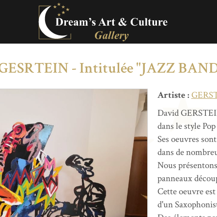
 GESRTEIN - Intitulée "JAZZ BAND
Artiste :
GERSTE
David GERSTEIN 
dans le style Pop
Ses oeuvres sont
dans de nombre
Nous présentons 
panneaux découpé
Cette oeuvre est
d'un Saxophonist