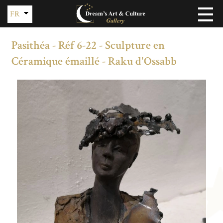
FR
EN
Pasithéa - Réf 6-22 - Sculpture en
Céramique émaillé - Raku d'Ossabb