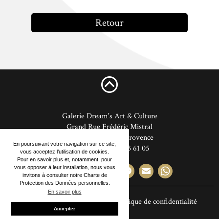
Retour
Galerie Dream's Art & Culture
Grand Rue Frédéric Mistral
13520
Les Baux de Provence
En poursuivant votre navigation sur ce site,
00 33 (0)7 81 43 61 05
vous acceptez l’utilisation de cookies.
Pour en savoir plus et, notamment, pour
vous opposer à leur installation, nous vous
Partager la page
invitons à consulter notre Charte de
Protection des Données personnelles.
En savoir plus
Accès
Mentions Légales
Politique de confidentialité
Accepter