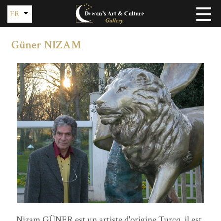
FR
EN
Güner NIZAM
Nizam GÜNER est un artiste d'origine Turcq, il est